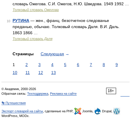
словарь Ожегова. С.И. Ожегов, Н.Ю. Шведова. 1949 1992 …
Толковый словарь Ожегова
РУТИНА
— жен., франц. безотчетное следованье
10
преданью, обычаю. Толковый словарь Даля. В.И. Даль.
1863 1866 …
Толковый словарь Даля
Страницы
Следующая
→
1
2
3
4
5
6
7
8
9
10
11
12
13
© Академик, 2000-2026
18+
Обратная связь:
Техподдержка
,
Реклама на сайте
👣 Путешествия
Экспорт словарей на сайты
, сделанные на PHP,
Joomla,
Drupal,
WordPress, MODx.