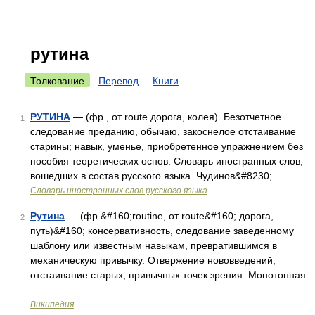
рутина
Толкование
Перевод
Книги
РУТИНА
— (фр., от route дорога, колея). Безотчетное
1
следование преданию, обычаю, закоснелое отстаивание
старины; навык, уменье, приобретенное упражнением без
пособия теоретических основ. Словарь иностранных слов,
вошедших в состав русского языка. Чудинов&#8230; …
Словарь иностранных слов русского языка
Рутина
— (фр.&#160;routine, от route&#160; дорога,
2
путь)&#160; консервативность, следование заведенному
шаблону или известным навыкам, превратившимся в
механическую привычку. Отвержение нововведений,
отстаивание старых, привычных точек зрения. Монотонная
…
Википедия