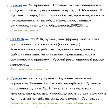
рутина
— См. привычка... Словарь русских синонимов и
3
сходных по смыслу выражений. под. ред. Н. Абрамова, М.:
Русские словари, 1999. рутина обычай, привычка; косность,
консервативность, застой, шаблон, скука, стандарт,
рутинность, казенщина, обыденность,&#8230; …
Словарь синонимов
РУТИНА
— РУТИНА, рутины, жен. (франц. routine, букв.
4
проторенный путь, сноровка) (книжн. неод.).
Консервативность, рабское следование заведенному
шаблону или известным навыкам, превратившимся в
механическую привычку. «Русский революционный размах
является …
Толковый словарь Ушакова
Рутина
— (иноск.) упорное слѣдованіе отсталымъ
5
порядкамъ. Рутинный (обычный, застарѣлый). Рутинеръ
сторонникъ рутины. Ср. И генералъ, и генеральша...
увлекательно доказывали необходимость оставить рутину и
идти новыми неизвѣстными доселѣ путями. Сылтыковъ …
Большой толково-фразеологический словарь Михельсона