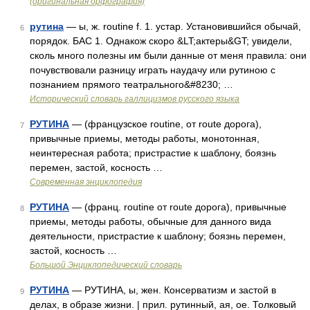
(оригинальная орфография)
рутина
— ы, ж. routine f. 1. устар. Установившийся обычай,
6
порядок. БАС 1. Однакож скоро &LT;актеры&GT; увидели,
сколь много полезны им были данные от меня правила: они
почувствовали разницу играть наудачу или рутиною с
познанием прямого театрального&#8230; …
Исторический словарь галлицизмов русского языка
РУТИНА
— (французское routine, от route дорога),
7
привычные приемы, методы работы, монотонная,
неинтересная работа; пристрастие к шаблону, боязнь
перемен, застой, косность …
Современная энциклопедия
РУТИНА
— (франц. routine от route дорога), привычные
8
приемы, методы работы, обычные для данного вида
деятельности, пристрастие к шаблону; боязнь перемен,
застой, косность …
Большой Энциклопедический словарь
РУТИНА
— РУТИНА, ы, жен. Консерватизм и застой в
9
делах, в образе жизни. | прил. рутинный, ая, ое. Толковый